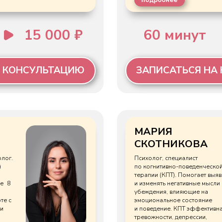
МАРИЯ
СКОТНИКОВА
Психолог, специалист
по когнитивно-поведенческой
терапии (КПТ). Помогает выявлять
и изменять негативные мысли и
убеждения, влияющие на
эмоциональное состояние
и поведение. КПТ эффективна при
тревожности, депрессии,
межличностных конфликтах
и стрессе.
подробнее
8 000 ₽
60 минут
4 00
НСУЛЬТАЦИЮ
ЗАПИСАТЬСЯ НА КОНСУЛЬ