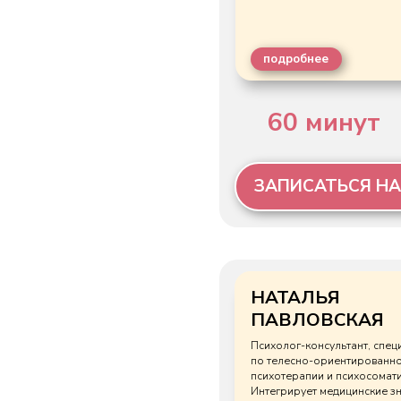
НАТАЛЬЯ
ПАВЛОВСКАЯ
Психолог-консультант, специалист
по телесно-ориентированной
психотерапии и психосоматике.
Интегрирует медицинские знания с
психологическими практиками.
Помогает выстраивать здоровые
отношения — романтические,
семейные, профессиональные — и
находить баланс в отношениях с
собой.
подробнее
60 минут
ЗАПИСАТЬСЯ НА КО