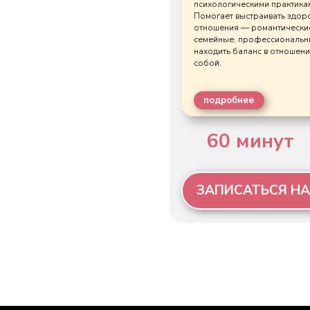
Дмитрий Гухман
ИП Красных Дмитрий Петрович
ИНН: 772577162419
ОГРНИП: 321774600259821
115407, Россия, г Москва, Наб Нагатинская, д 54, кв 195
Тел.
+7(989)606-64-03
Email: info@gukhman.com