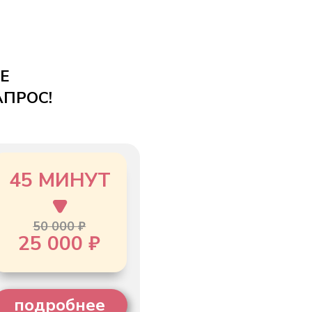
НУТ
 ₽
0 ₽
нее