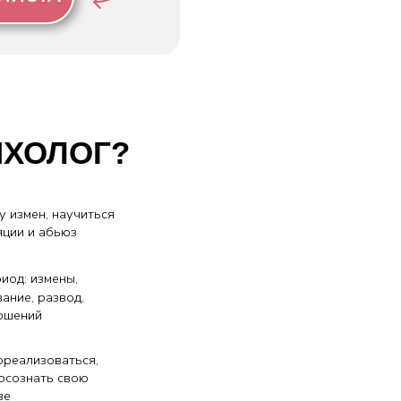
Г?
ься
,