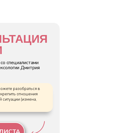
ЦИЯ
ами
трия
ся в
ния
на,