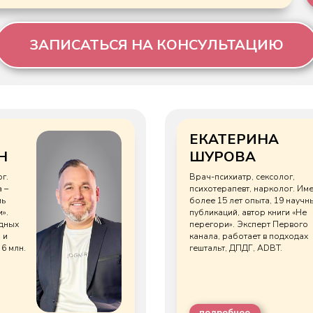
ЕКАТЕРИНА
ШУРОВА
Врач-психиатр, сексолог,
психотерапевт, нарколог. Имеет
более 15 лет опыта, 19 научных
публикаций, автор книги «Не
перегори». Эксперт Первого
канала, работает в подходах
гештальт, ДПДГ, ADBT.
подробнее
15 000 ₽
60 минут
10 0
НСУЛЬТАЦИЮ
ЗАПИСАТЬСЯ НА КОНСУЛЬ