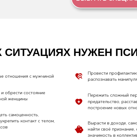
СИТУАЦИЯХ НУЖЕН ПСИХОЛО
Провести профилактику измен, научит
шения с мужчиной
распознавать манипуляции и абьюз
сти состояние
Пережить сложный период: измены,
нщины
предательство, расставание, развод,
построение новых отношений
моценность,
ь контакт с телом,
Вырасти в доходе, самореализоваться
найти своё признание, осознать свою
значимость в коллективе
ений, научиться
 личные границы