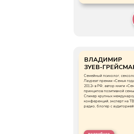
ВЛАДИМИР
ЗУЕВ-ГРЕЙСМАН
Семейный психолог, сексолог.
Лауреат премии «Семья года –
2012» в РФ, автор книги «Семь
принципов позитивной семьи».
Спикер крупных международных
конференций, эксперт на ТВ и
радио, блогер с аудиторией 6 млн.
подробнее
60 минут
ЗАПИСАТЬСЯ НА КО