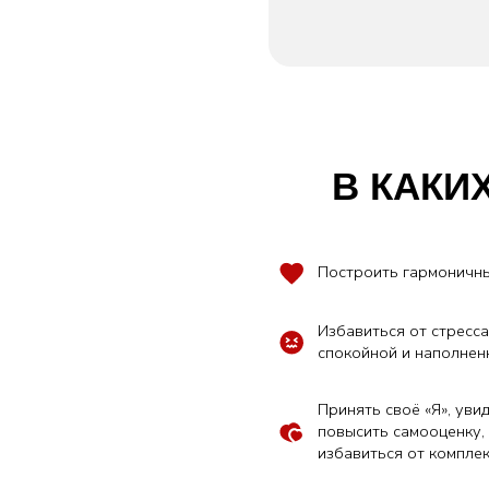
В КАКИХ 
Построить гармоничные отно
Избавиться от стресса и обре
спокойной и наполненной же
Принять своё «Я», увидеть са
повысить самооценку, укрепит
избавиться от комплексов
Выйти из созависимых отнош
говорить «нет» и отстаивать