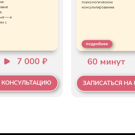
Связаться с нами:
Публич
П
олити
Соглаш
Соглас
Написать в Службу Заботы
*Регис